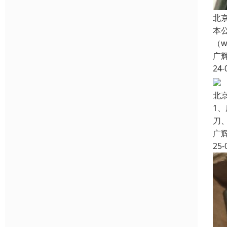
北
本
（w
广
24-
北
1
刀
广
25-