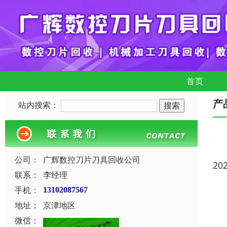
首页
产
站内搜索：
公司：
广辉数控刀片刀具回收公司
20
联系：
李经理
手机：
13102087567
地址：
京津地区
微信：