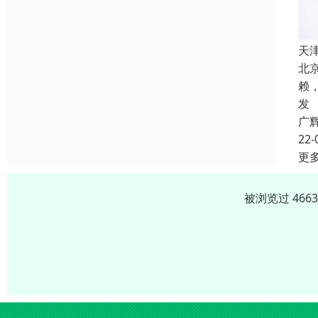
天
北
赖
发
广
22-
更
被浏览过 466