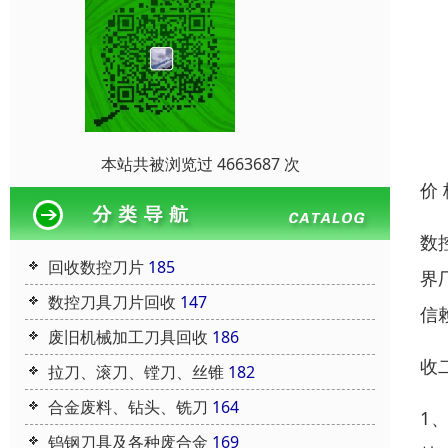
本站共被浏览过 4663687 次
价
数
回收数控刀片
185
界
数控刀具刀片回收
147
信
废旧机械加工刀具回收
186
收
拉刀、滚刀、镗刀、丝锥
182
合金废料、钻头、铣刀
164
1
钨钢刀具及各种废合金
169