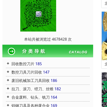
本站共被浏览过 4678428 次
回收数控刀片
185
数控刀具刀片回收
147
废旧机械加工刀具回收
186
拉刀、滚刀、镗刀、丝锥
182
合金废料、钻头、铣刀
164
钨钢刀具及各种废合金
169