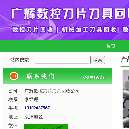
首页
产
站内搜索：
公司：
广辉数控刀片刀具回收公司
联系：
李经理
手机：
13102087567
地址：
京津地区
微信：