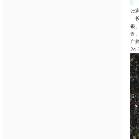
张
长
银
盘
广
24-