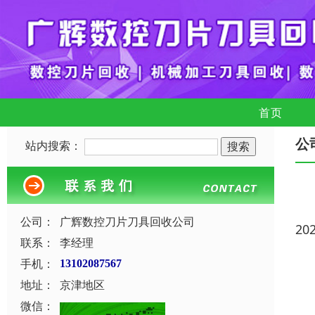
首页
公
站内搜索：
公司：
广辉数控刀片刀具回收公司
20
联系：
李经理
手机：
13102087567
地址：
京津地区
微信：