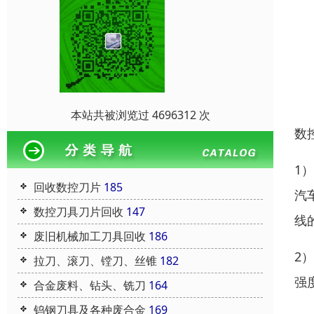
本站共被浏览过 4696312 次
数
1
回收数控刀片
185
汽
数控刀具刀片回收
147
线
废旧机械加工刀具回收
186
2
拉刀、滚刀、镗刀、丝锥
182
强
合金废料、钻头、铣刀
164
钨钢刀具及各种废合金
169