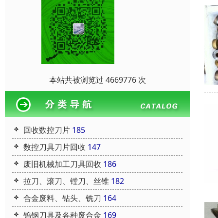
本站共被浏览过 4669776 次
回收数控刀片
185
数控刀具刀片回收
147
废旧机械加工刀具回收
186
拉刀、滚刀、镗刀、丝锥
182
合金废料、钻头、铣刀
164
钨钢刀具及各种废合金
169