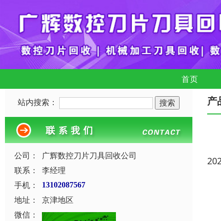
首页
产
站内搜索：
公司：
广辉数控刀片刀具回收公司
20
联系：
李经理
手机：
13102087567
地址：
京津地区
微信：