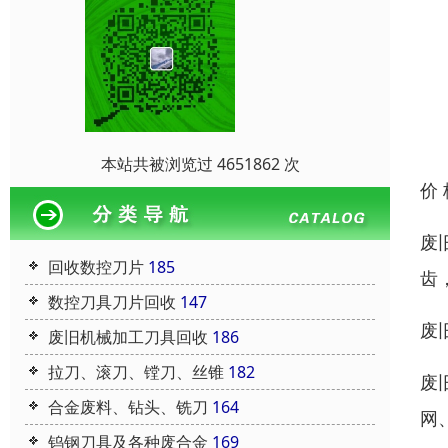
本站共被浏览过 4651862 次
价
废
回收数控刀片
185
齿
数控刀具刀片回收
147
废
废旧机械加工刀具回收
186
拉刀、滚刀、镗刀、丝锥
182
废
合金废料、钻头、铣刀
164
网
钨钢刀具及各种废合金
169