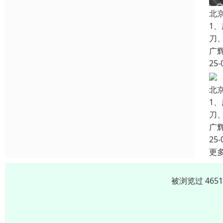
北
1
刀
广
25-
北
1
刀
广
25-
更
被浏览过 465