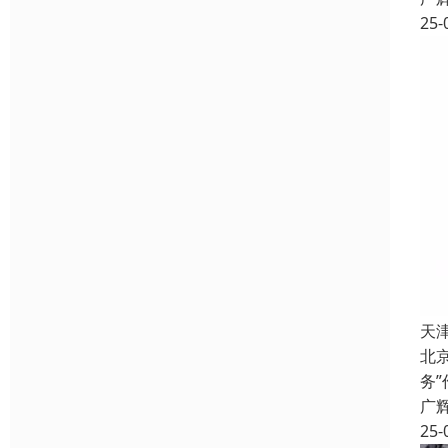
25-
天
北
务
广
25-