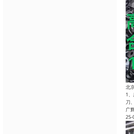
北
1
刀
广
25-