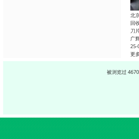
北
回
刀
广
25-
更
被浏览过 467