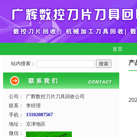
首页
产
站内搜索：
公司：
广辉数控刀片刀具回收公司
20
联系：
李经理
手机：
13102087567
地址：
京津地区
微信：