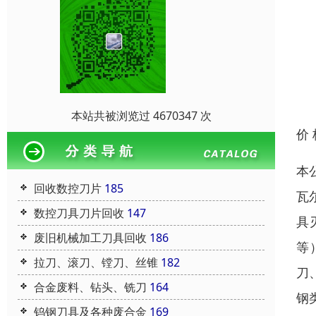
本站共被浏览过 4670347 次
价
本
回收数控刀片
185
瓦尔
数控刀具刀片回收
147
具
废旧机械加工刀具回收
186
等
拉刀、滚刀、镗刀、丝锥
182
刀
合金废料、钻头、铣刀
164
钢
钨钢刀具及各种废合金
169