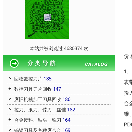
本站共被浏览过 4680374 次
价
1
回收数控刀片
185
表
数控刀具刀片回收
147
接
废旧机械加工刀具回收
186
合
拉刀、滚刀、镗刀、丝锥
182
锥
合金废料、钻头、铣刀
164
P
钨钢刀具及各种废合金
169