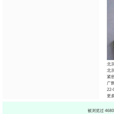
北
北
紧
广
22-
更
被浏览过 468