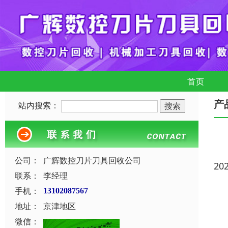
首页
产
站内搜索：
公司：
广辉数控刀片刀具回收公司
20
联系：
李经理
手机：
13102087567
地址：
京津地区
微信：