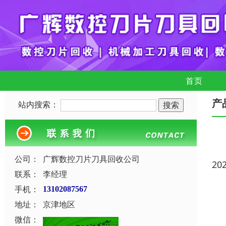
首页
产
站内搜索：
公司：
广辉数控刀片刀具回收公司
20
联系：
李经理
手机：
13102087567
地址：
京津地区
微信：