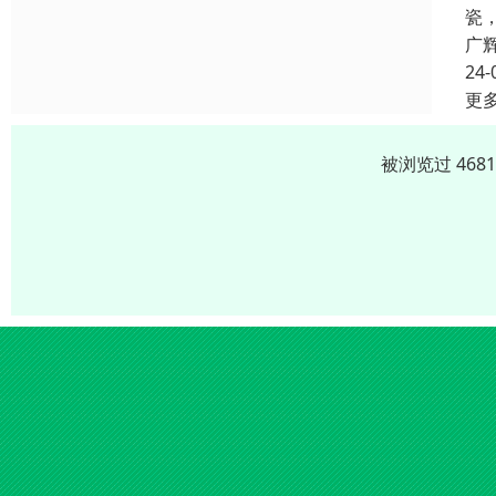
瓷
广
24-
更
被浏览过 468