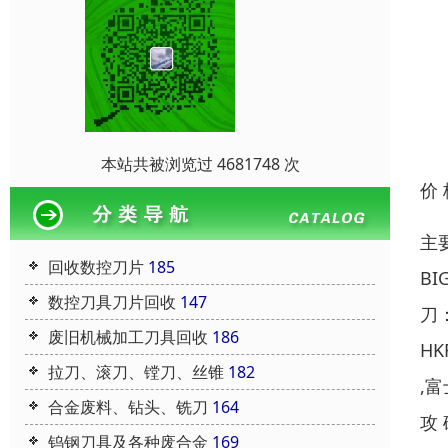
本站共被浏览过 4681748 次
价
主
回收数控刀片
185
B
数控刀具刀片回收
147
刀：
废旧机械加工刀具回收
186
HK
拉刀、滚刀、镗刀、丝锥
182
,
合金废料、钻头、铣刀
164
攻
钨钢刀具及各种废合金
169