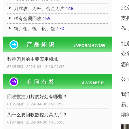
北
刀丝攻、刀杆、合金刀片
148
支
稀有金属回收
155
作
钨、钼、镍、钒、铌
130
北
众
数控刀具的主要应用领域
您
6345阅读 2024-03-13 18:02:55
公
我
回收数控刀片的好处有哪些？
易
6155阅读 2024-04-30 15:00:58
期
为什么要回收数控刀具刀片？
6187阅读 2024-04-30 14:56:00