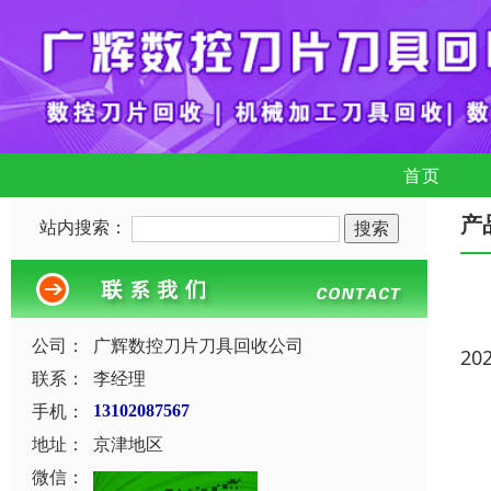
首页
产
站内搜索：
公司：
广辉数控刀片刀具回收公司
20
联系：
李经理
手机：
13102087567
地址：
京津地区
微信：