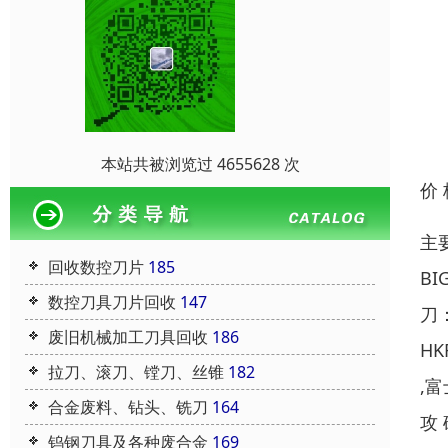
本站共被浏览过 4655628 次
价
主
回收数控刀片
185
B
数控刀具刀片回收
147
刀：
废旧机械加工刀具回收
186
HK
拉刀、滚刀、镗刀、丝锥
182
,
合金废料、钻头、铣刀
164
攻
钨钢刀具及各种废合金
169