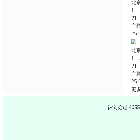
北
1
刀
广
25-
北
1
刀
广
25-
更
被浏览过 465