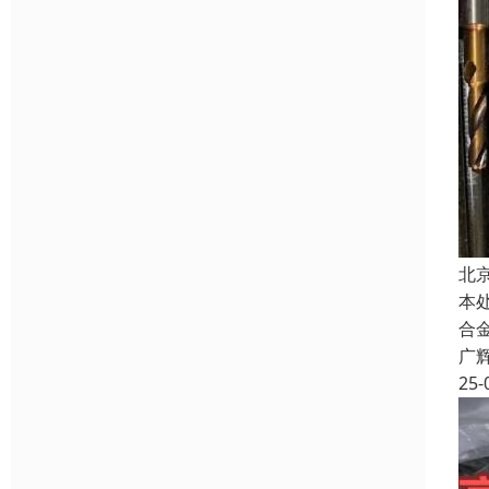
北
本
合
广
25-