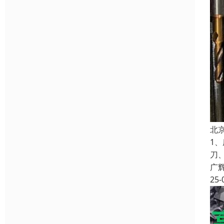
北
1
刀
广
25-