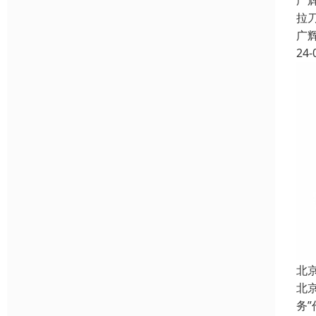
广
拉
广
24-
北
北
务