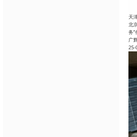
天
北
务
广
25-