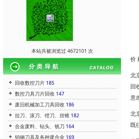
本站共被浏览过 4672101 次
价
北
回收数控刀片
185
回
数控刀具刀片回收
147
意
废旧机械加工刀具回收
186
北
拉刀、滚刀、镗刀、丝锥
182
既
合金废料、钻头、铣刀
164
钨钢刀具及各种废合金
169