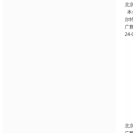
北
本
尔
广
24-
北