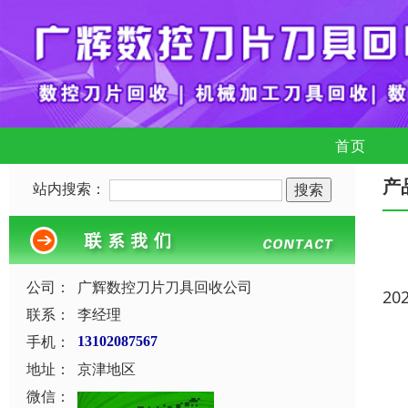
首页
产
站内搜索：
公司：
广辉数控刀片刀具回收公司
20
联系：
李经理
手机：
13102087567
地址：
京津地区
微信：