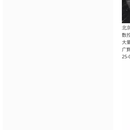
北
数
大
广
25-