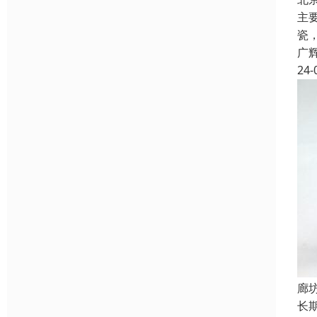
主
瓷
广
24-
廊
长