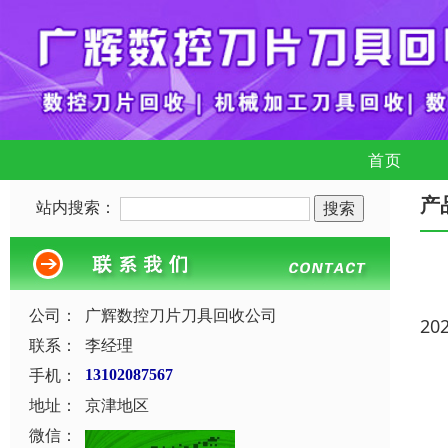
首页
产
站内搜索：
公司：
广辉数控刀片刀具回收公司
20
联系：
李经理
手机：
13102087567
地址：
京津地区
微信：