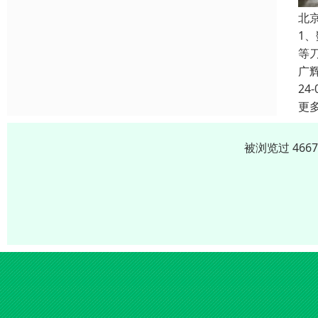
北
1
等刀
广
24-
更
被浏览过 466