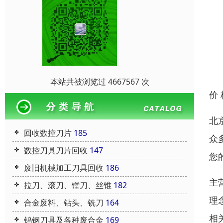
本站共被浏览过 4667567 次
价
北
回收数控刀片
185
众
数控刀具刀片回收
147
您
废旧机械加工刀具回收
186
主
拉刀、滚刀、镗刀、丝锥
182
理
合金废料、钻头、铣刀
164
相
钨钢刀具及各种废合金
169