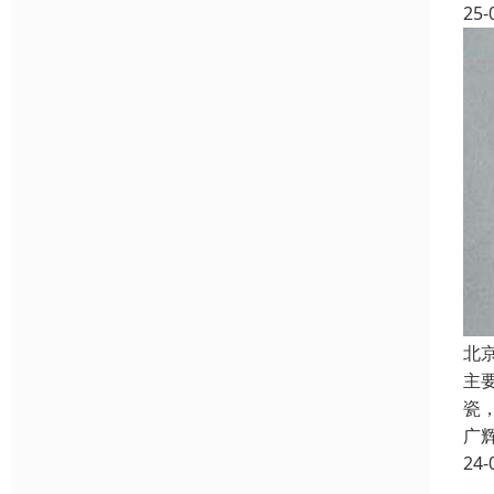
25-
北
主
瓷
广
24-