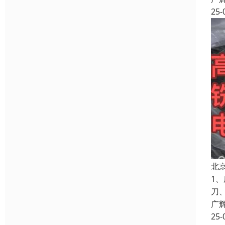
25-
北
1
刀
广
25-