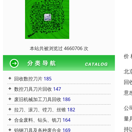
本站共被浏览过 4660706 次
价
北
回收数控刀片
185
回
数控刀具刀片回收
147
意
废旧机械加工刀具回收
186
公
拉刀、滚刀、镗刀、丝锥
182
量
合金废料、钻头、铣刀
164
持
钨钢刀具及各种废合金
169