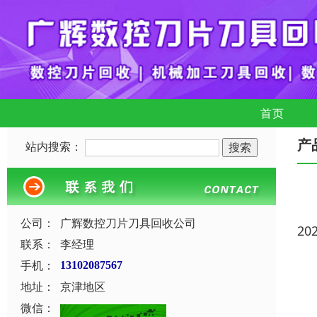
首页
产
站内搜索：
公司：
广辉数控刀片刀具回收公司
20
联系：
李经理
手机：
13102087567
地址：
京津地区
微信：