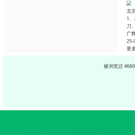
北
1
刀
广
25-
更
被浏览过 466