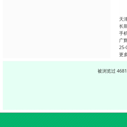
天
长
手
广
25-
更
被浏览过 468