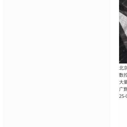
北
数
大
广
25-