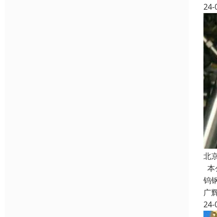
24-
北
本
钨
广
24-