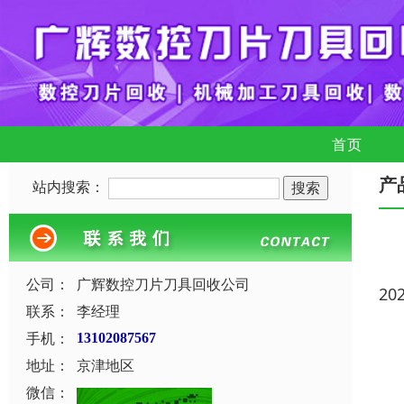
首页
产
站内搜索：
公司：
广辉数控刀片刀具回收公司
20
联系：
李经理
手机：
13102087567
地址：
京津地区
微信：