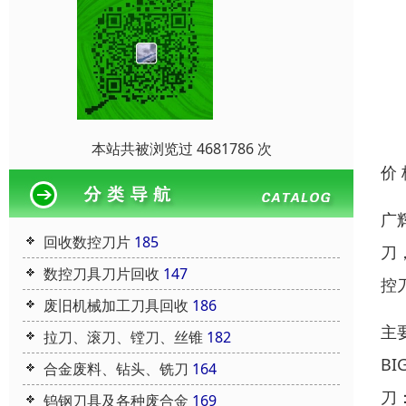
本站共被浏览过 4681786 次
价
广
回收数控刀片
185
刀
数控刀具刀片回收
147
控
废旧机械加工刀具回收
186
主
拉刀、滚刀、镗刀、丝锥
182
B
合金废料、钻头、铣刀
164
刀：
钨钢刀具及各种废合金
169