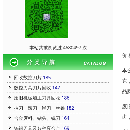
本站共被浏览过 4680497 次
价
本
回收数控刀片
185
克
数控刀具刀片回收
147
品
废旧机械加工刀具回收
186
废
拉刀、滚刀、镗刀、丝锥
182
齿
合金废料、钻头、铣刀
164
钨钢刀具及各种废合金
169