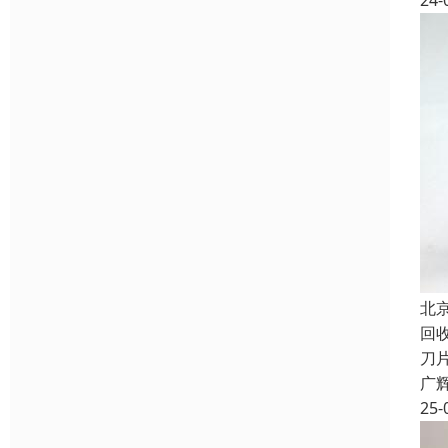
24-
北
回
刀
广
25-