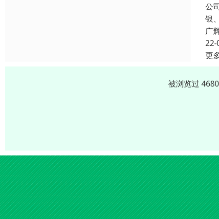
公
银
广
22-
更
被浏览过 468