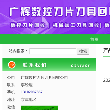
首页
产
站内搜索：
公司：
广辉数控刀片刀具回收公司
20
联系：
李经理
手机：
13102087567
地址：
京津地区
微信：