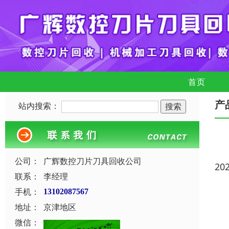
首页
产
站内搜索：
公司：
广辉数控刀片刀具回收公司
20
联系：
李经理
手机：
13102087567
地址：
京津地区
微信：