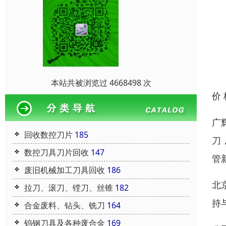
本站共被浏览过 4668498 次
价
广
回收数控刀片
185
刀
数控刀具刀片回收
147
管
废旧机械加工刀具回收
186
北
拉刀、滚刀、镗刀、丝锥
182
持
合金废料、钻头、铣刀
164
钨钢刀具及各种废合金
169