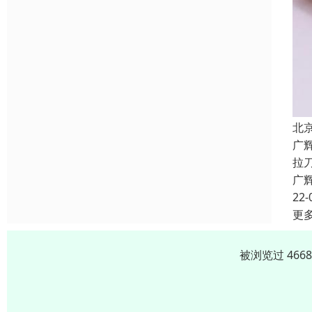
北
广
拉
广
22-
更
被浏览过 466